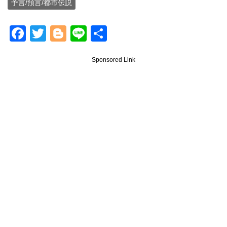
予言/預言/都市伝説
F
T
Bl
Li
共
a
wi
o
n
有
Sponsored Link
c
tt
g
e
e
er
g
b
er
o
o
k