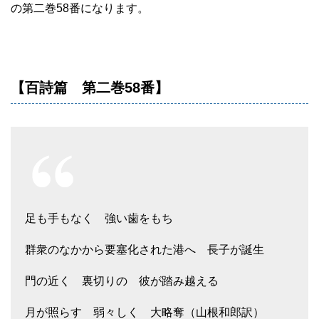
の第二巻58番になります。
【百詩篇 第二巻58番】
足も手もなく 強い歯をもち
群衆のなかから要塞化された港へ 長子が誕生
門の近く 裏切りの 彼が踏み越える
月が照らす 弱々しく 大略奪（山根和郎訳）