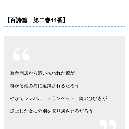
【百詩篇 第二巻44番】
幕舎周辺から追い払われた鷲が
群がる他の鳥に追跡されるだろう
やがてシンバル トランペット 鈴のひびきが
逆上した女に分別を取り戻させるだろう