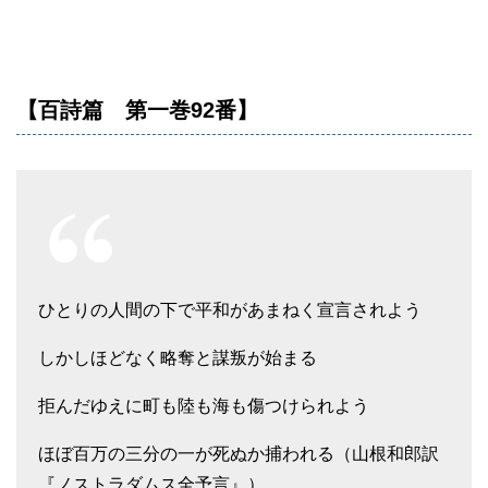
【百詩篇 第一巻92番】
ひとりの人間の下で平和があまねく宣言されよう
しかしほどなく略奪と謀叛が始まる
拒んだゆえに町も陸も海も傷つけられよう
ほぼ百万の三分の一が死ぬか捕われる（山根和郎訳
『ノストラダムス全予言』）