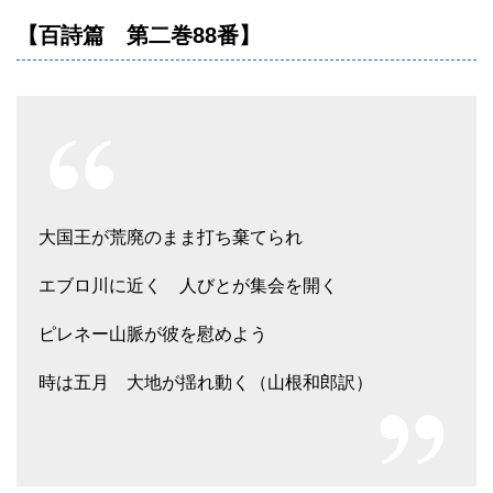
【百詩篇 第二巻88番】
大国王が荒廃のまま打ち棄てられ
エブロ川に近く 人びとが集会を開く
ピレネー山脈が彼を慰めよう
時は五月 大地が揺れ動く（山根和郎訳）