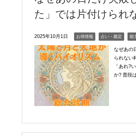
た」では片付けられ
2025年10月1日
お得情報
占い・鑑定
能
なぜあの
られない
「あれ?
か? 普段