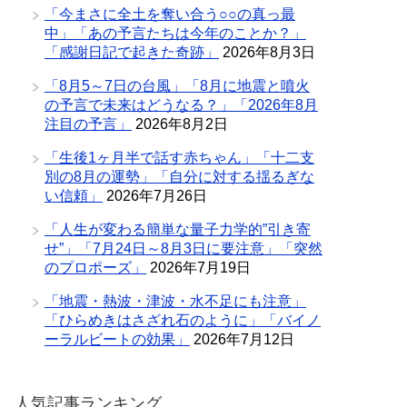
「今まさに全土を奪い合う○○の真っ最
中」「あの予言たちは今年のことか？」
「感謝日記で起きた奇跡」
2026年8月3日
「8月5～7日の台風」「8月に地震と噴火
の予言で未来はどうなる？」「2026年8月
注目の予言」
2026年8月2日
「生後1ヶ月半で話す赤ちゃん」「十二支
別の8月の運勢」「自分に対する揺るぎな
い信頼」
2026年7月26日
「人生が変わる簡単な量子力学的”引き寄
せ”」「7月24日～8月3日に要注意」「突然
のプロポーズ」
2026年7月19日
「地震・熱波・津波・水不足にも注意」
「ひらめきはさざれ石のように」「バイノ
ーラルビートの効果」
2026年7月12日
人気記事ランキング