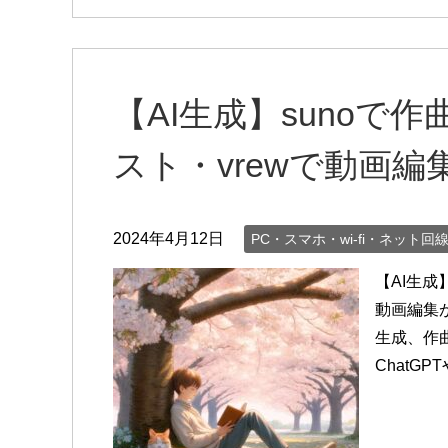
【AI生成】sunoで作
スト・vrewで動画
2024年4月12日
PC・スマホ・wi-fi・ネット回
【AI生成
動画編集
生成、作
ChatGPT