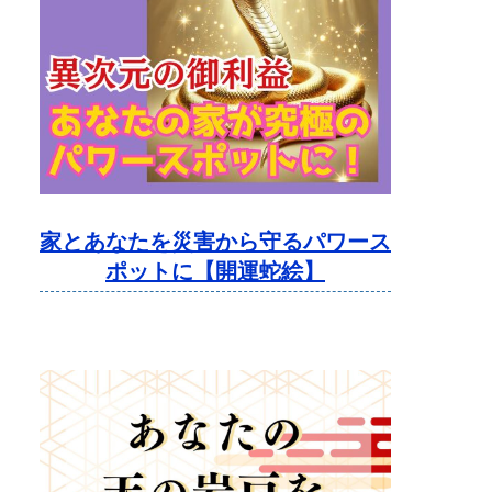
家とあなたを災害から守るパワース
ポットに【開運蛇絵】