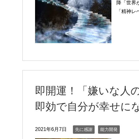
降「世界
「精神レベ
即開運！「嫌いな人
即効で自分が幸せに
2021年6月7日
先に感謝
能力開発