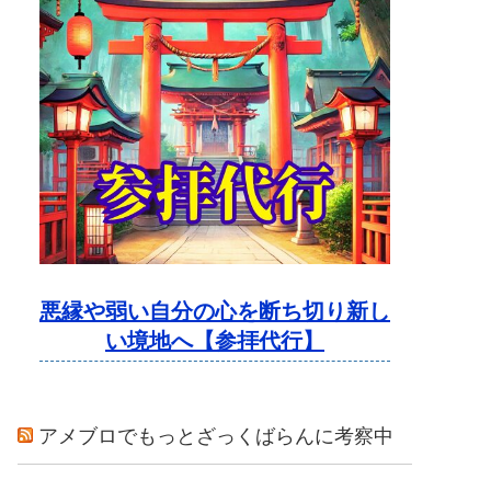
悪縁や弱い自分の心を断ち切り新し
い境地へ【参拝代行】
アメブロでもっとざっくばらんに考察中