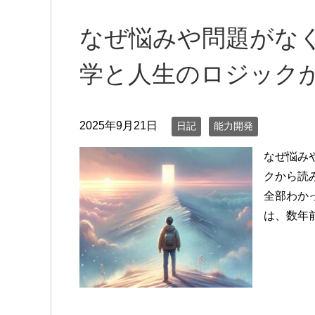
なぜ悩みや問題がなく
学と人生のロジック
2025年9月21日
日記
能力開発
なぜ悩み
クから読
全部わか
は、数年前