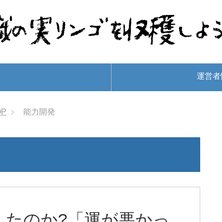
運営者
OP
能力開発
したのか?「運が悪かっ