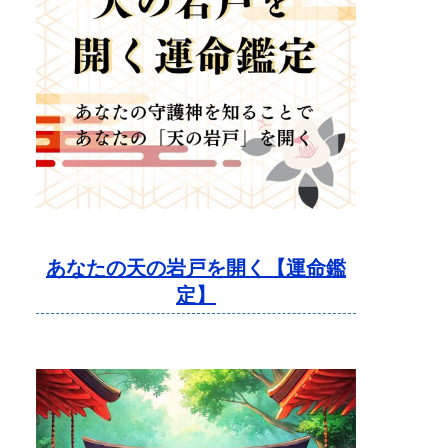
あなたの天の岩戸を開く【運命鑑
定】