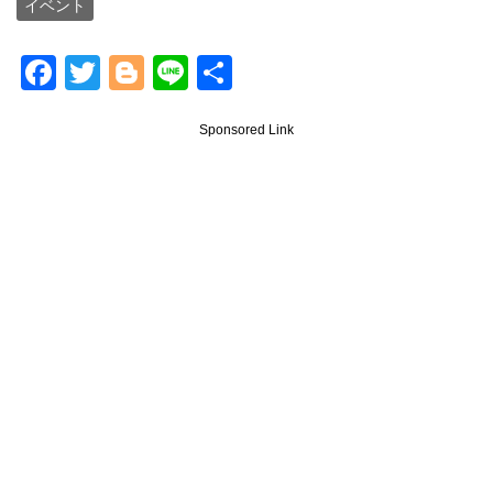
イベント
F
T
Bl
Li
共
a
wi
o
n
有
Sponsored Link
c
tt
g
e
e
er
g
b
er
o
o
k