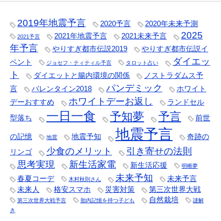
2019年地震予言
2020予言
2020年未来予測
2025
2021年地震予言
2021未来予言
2021予言
年予言
やりすぎ都市伝説2019
やりすぎ都市伝説イ
ダイエッ
ベント
ジョセフ・ティティル予言
タロット占い
ト
ダイエットと腸内環境の関係
ノストラダムス予
パンデミック
言
バレンタイン2018
ホワイト
ホワイトデーお返し
デーおすすめ
ランドセル
一日一食
予知夢
予言
型落ち
前世
地震予言
の記憶
地震予知
奇跡の
地震
少食のメリット
引き寄せの法則
リンゴ
思考実現
新生活家電
新生活応援
明晰夢
未来予知
春夏コーデ
未来予言
木村秋則さん
未来人
格安スマホ
災害対策
第三次世界大戦
自然栽培
第三次世界大戦予言
胎内記憶を持つ子ども
謎解
き