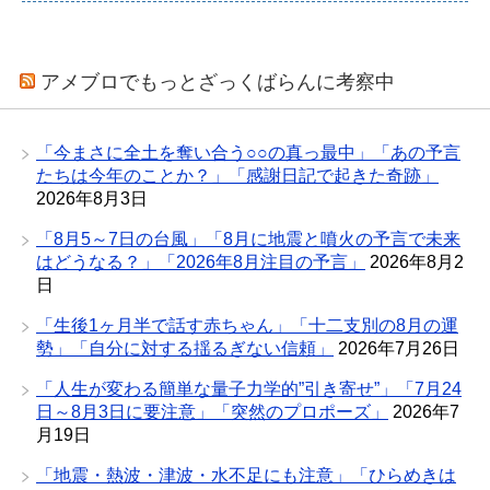
アメブロでもっとざっくばらんに考察中
「今まさに全土を奪い合う○○の真っ最中」「あの予言
たちは今年のことか？」「感謝日記で起きた奇跡」
2026年8月3日
「8月5～7日の台風」「8月に地震と噴火の予言で未来
はどうなる？」「2026年8月注目の予言」
2026年8月2
日
「生後1ヶ月半で話す赤ちゃん」「十二支別の8月の運
勢」「自分に対する揺るぎない信頼」
2026年7月26日
「人生が変わる簡単な量子力学的”引き寄せ”」「7月24
日～8月3日に要注意」「突然のプロポーズ」
2026年7
月19日
「地震・熱波・津波・水不足にも注意」「ひらめきは