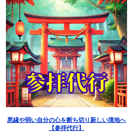
悪縁や弱い自分の心を断ち切り新しい境地へ
【参拝代行】