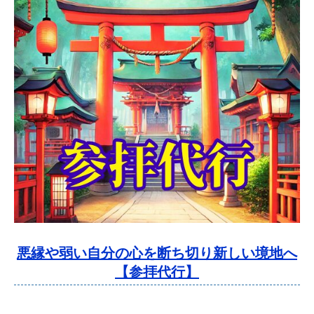
悪縁や弱い自分の心を断ち切り新しい境地へ
【参拝代行】