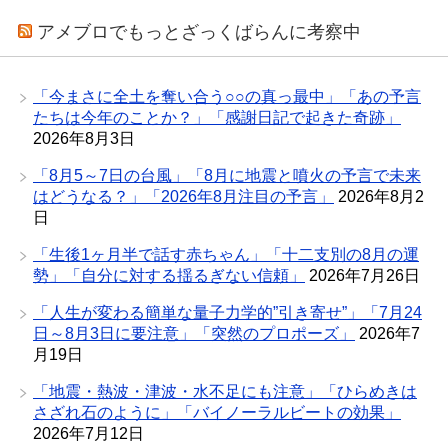
アメブロでもっとざっくばらんに考察中
「今まさに全土を奪い合う○○の真っ最中」「あの予言
たちは今年のことか？」「感謝日記で起きた奇跡」
2026年8月3日
「8月5～7日の台風」「8月に地震と噴火の予言で未来
はどうなる？」「2026年8月注目の予言」
2026年8月2
日
「生後1ヶ月半で話す赤ちゃん」「十二支別の8月の運
勢」「自分に対する揺るぎない信頼」
2026年7月26日
「人生が変わる簡単な量子力学的”引き寄せ”」「7月24
日～8月3日に要注意」「突然のプロポーズ」
2026年7
月19日
「地震・熱波・津波・水不足にも注意」「ひらめきは
さざれ石のように」「バイノーラルビートの効果」
2026年7月12日