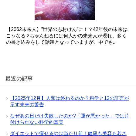
【2062未来人】”世界の志村けん”に！？42年後の未来は
こうなる 2ちゃんねるには何人かの未来人が現れ、多く
の書き込みをして話題となっていますが、中でも...
最近の記事
【2025年12月】人類は終わるのか？科学と12の証言が
示す未来の警告
なぜあの日だけ失敗したのか?「運が悪かった」では片
付けられない科学的真実
ダイエットで痩せるのは当たり前！健康も美容も若さ