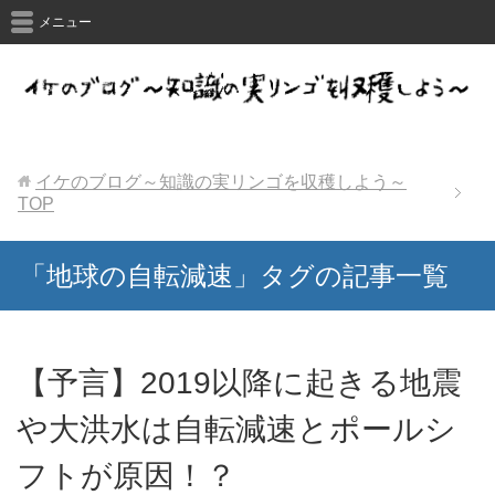
メニュー
イケのブログ～知識の実リンゴを収穫しよう～
TOP
「地球の自転減速」タグの記事一覧
【予言】2019以降に起きる地震
や大洪水は自転減速とポールシ
フトが原因！？