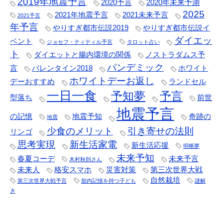
2019年地震予言
2020予言
2020年未来予測
2025
2021年地震予言
2021未来予言
2021予言
年予言
やりすぎ都市伝説2019
やりすぎ都市伝説イ
ダイエッ
ベント
ジョセフ・ティティル予言
タロット占い
ト
ダイエットと腸内環境の関係
ノストラダムス予
パンデミック
言
バレンタイン2018
ホワイト
ホワイトデーお返し
デーおすすめ
ランドセル
一日一食
予知夢
予言
型落ち
前世
地震予言
の記憶
地震予知
奇跡の
地震
少食のメリット
引き寄せの法則
リンゴ
思考実現
新生活家電
新生活応援
明晰夢
未来予知
春夏コーデ
未来予言
木村秋則さん
未来人
格安スマホ
災害対策
第三次世界大戦
自然栽培
第三次世界大戦予言
胎内記憶を持つ子ども
謎解
き