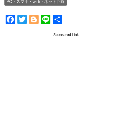
PC・スマホ・wi-fi・ネット回線
F
T
Bl
Li
共
a
wi
o
n
有
Sponsored Link
c
tt
g
e
e
er
g
b
er
o
o
k