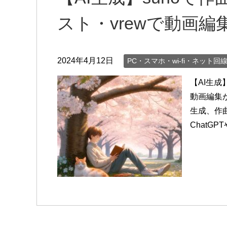
スト・vrewで動画
2024年4月12日
PC・スマホ・wi-fi・ネット回
【AI生成
動画編集
生成、作
ChatGPT