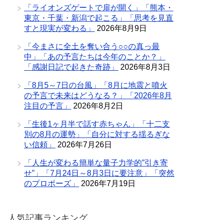
「ライオンズゲートで扉が開く」「熊本・
東京・千葉・新潟で起こる」「思考を見直
すと現実が変わる」
2026年8月9日
「今まさに全土を奪い合う○○の真っ最
中」「あの予言たちは今年のことか？」
「感謝日記で起きた奇跡」
2026年8月3日
「8月5～7日の台風」「8月に地震と噴火
の予言で未来はどうなる？」「2026年8月
注目の予言」
2026年8月2日
「生後1ヶ月半で話す赤ちゃん」「十二支
別の8月の運勢」「自分に対する揺るぎな
い信頼」
2026年7月26日
「人生が変わる簡単な量子力学的”引き寄
せ”」「7月24日～8月3日に要注意」「突然
のプロポーズ」
2026年7月19日
人気記事ランキング