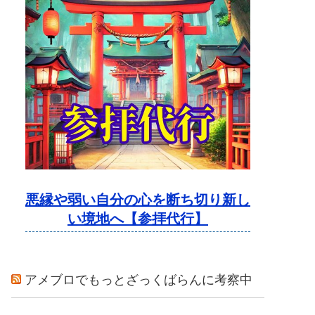
悪縁や弱い自分の心を断ち切り新し
い境地へ【参拝代行】
アメブロでもっとざっくばらんに考察中