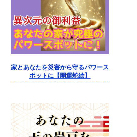
家とあなたを災害から守るパワース
ポットに【開運蛇絵】