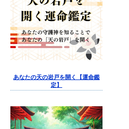
あなたの天の岩戸を開く【運命鑑
定】