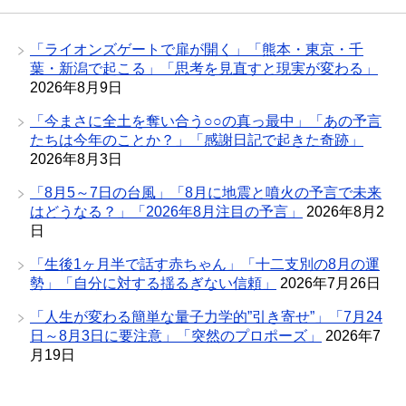
「ライオンズゲートで扉が開く」「熊本・東京・千
葉・新潟で起こる」「思考を見直すと現実が変わる」
2026年8月9日
「今まさに全土を奪い合う○○の真っ最中」「あの予言
たちは今年のことか？」「感謝日記で起きた奇跡」
2026年8月3日
「8月5～7日の台風」「8月に地震と噴火の予言で未来
はどうなる？」「2026年8月注目の予言」
2026年8月2
日
「生後1ヶ月半で話す赤ちゃん」「十二支別の8月の運
勢」「自分に対する揺るぎない信頼」
2026年7月26日
「人生が変わる簡単な量子力学的”引き寄せ”」「7月24
日～8月3日に要注意」「突然のプロポーズ」
2026年7
月19日