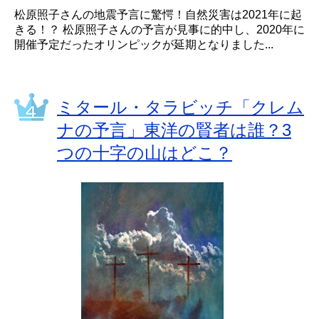
松原照子さんの地震予言に驚愕！自然災害は2021年に起
きる！？ 松原照子さんの予言が見事に的中し、2020年に
開催予定だったオリンピックが延期となりました...
ミタール・タラビッチ「クレム
ナの予言」東洋の賢者は誰？3
つの十字の山はどこ？