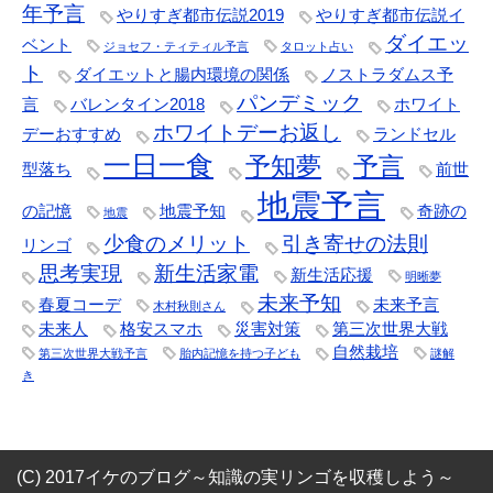
年予言
やりすぎ都市伝説2019
やりすぎ都市伝説イ
ダイエッ
ベント
ジョセフ・ティティル予言
タロット占い
ト
ダイエットと腸内環境の関係
ノストラダムス予
パンデミック
言
バレンタイン2018
ホワイト
ホワイトデーお返し
デーおすすめ
ランドセル
一日一食
予知夢
予言
型落ち
前世
地震予言
の記憶
地震予知
奇跡の
地震
少食のメリット
引き寄せの法則
リンゴ
思考実現
新生活家電
新生活応援
明晰夢
未来予知
春夏コーデ
未来予言
木村秋則さん
未来人
格安スマホ
災害対策
第三次世界大戦
自然栽培
第三次世界大戦予言
胎内記憶を持つ子ども
謎解
き
(C) 2017イケのブログ～知識の実リンゴを収穫しよう～