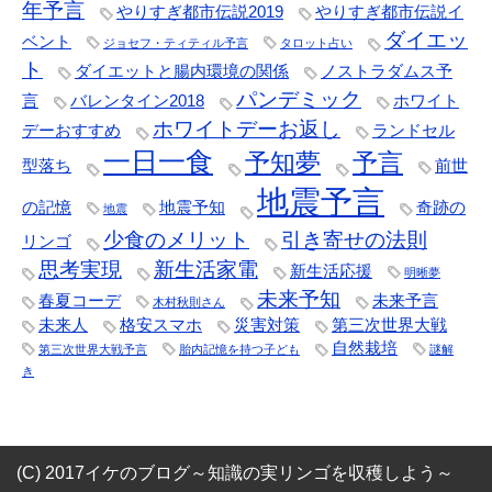
年予言
やりすぎ都市伝説2019
やりすぎ都市伝説イ
ダイエッ
ベント
ジョセフ・ティティル予言
タロット占い
ト
ダイエットと腸内環境の関係
ノストラダムス予
パンデミック
言
バレンタイン2018
ホワイト
ホワイトデーお返し
デーおすすめ
ランドセル
一日一食
予知夢
予言
型落ち
前世
地震予言
の記憶
地震予知
奇跡の
地震
少食のメリット
引き寄せの法則
リンゴ
思考実現
新生活家電
新生活応援
明晰夢
未来予知
春夏コーデ
未来予言
木村秋則さん
未来人
格安スマホ
災害対策
第三次世界大戦
自然栽培
第三次世界大戦予言
胎内記憶を持つ子ども
謎解
き
(C) 2017イケのブログ～知識の実リンゴを収穫しよう～