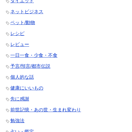
ダイエット
ネットビジネス
ペット/動物
レシピ
レビュー
一日一食・少食・不食
予言/預言/都市伝説
個人的な話
健康にいいもの
先に感謝
前世記憶・あの世・生まれ変わり
勉強法
占い・鑑定