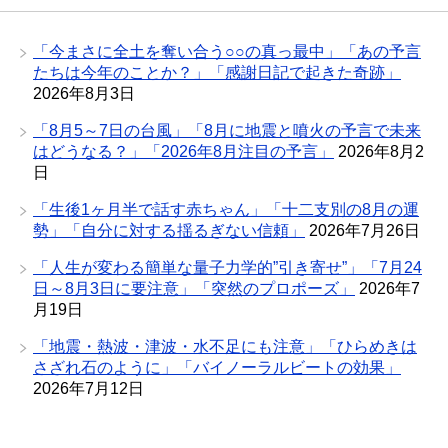
「今まさに全土を奪い合う○○の真っ最中」「あの予言
たちは今年のことか？」「感謝日記で起きた奇跡」
2026年8月3日
「8月5～7日の台風」「8月に地震と噴火の予言で未来
はどうなる？」「2026年8月注目の予言」
2026年8月2
日
「生後1ヶ月半で話す赤ちゃん」「十二支別の8月の運
勢」「自分に対する揺るぎない信頼」
2026年7月26日
「人生が変わる簡単な量子力学的”引き寄せ”」「7月24
日～8月3日に要注意」「突然のプロポーズ」
2026年7
月19日
「地震・熱波・津波・水不足にも注意」「ひらめきは
さざれ石のように」「バイノーラルビートの効果」
2026年7月12日