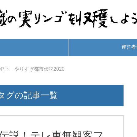
運営者
OP
やりすぎ都市伝説2020
」タグの記事一覧
都市伝説！テレ東無観客フ