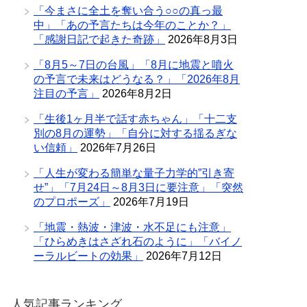
「今まさに全土を奪い合う○○の真っ最
中」「あの予言たちは今年のことか？」
「感謝日記で起きた奇跡」
2026年8月3日
「8月5～7日の台風」「8月に地震と噴火
の予言で未来はどうなる？」「2026年8月
注目の予言」
2026年8月2日
「生後1ヶ月半で話す赤ちゃん」「十二支
別の8月の運勢」「自分に対する揺るぎな
い信頼」
2026年7月26日
「人生が変わる簡単な量子力学的”引き寄
せ”」「7月24日～8月3日に要注意」「突然
のプロポーズ」
2026年7月19日
「地震・熱波・津波・水不足にも注意」
「ひらめきはさざれ石のように」「バイノ
ーラルビートの効果」
2026年7月12日
人気記事ランキング