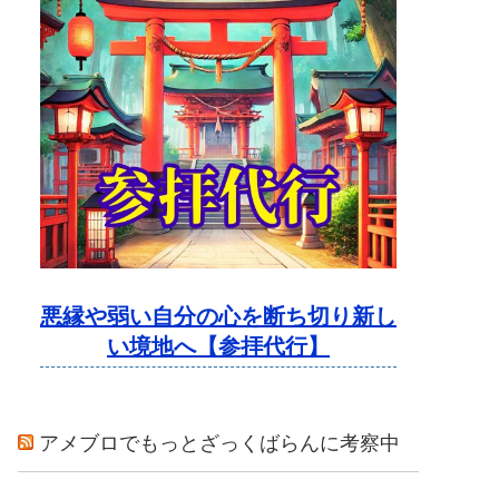
悪縁や弱い自分の心を断ち切り新し
い境地へ【参拝代行】
アメブロでもっとざっくばらんに考察中