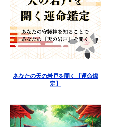
あなたの天の岩戸を開く【運命鑑
定】