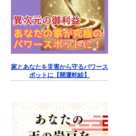
家とあなたを災害から守るパワース
ポットに【開運蛇絵】